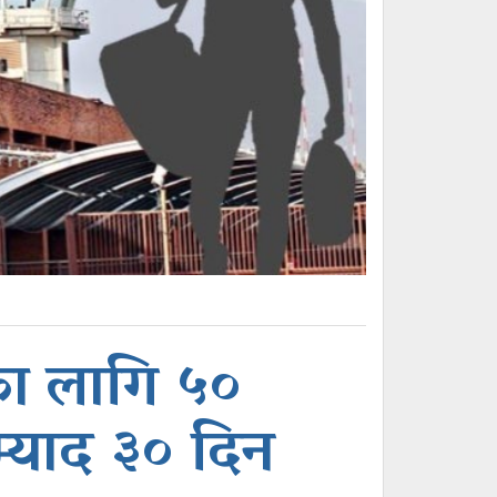
का लागि ५०
म्याद ३० दिन