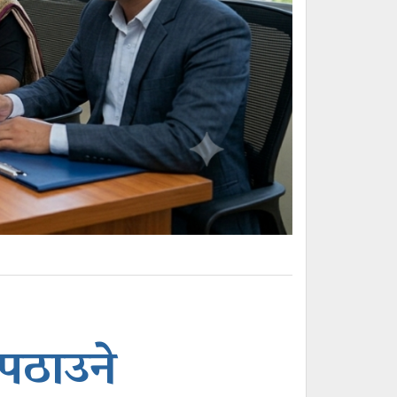
नपठाउने