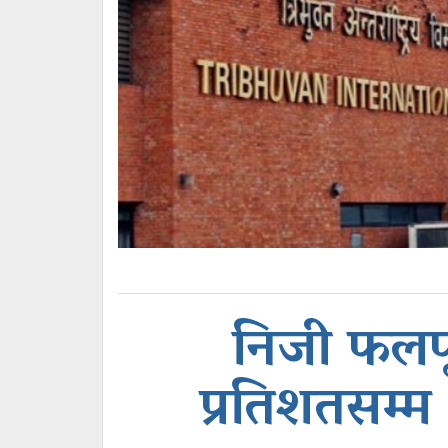
निजी फलफू
प्रतिशतसम्म