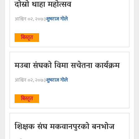
दोस्रो थाहा महोत्सव
आश्विन ०२, २०७३
शुभराज गोले
बिस्तृत
मउबा संघको विमा सचेतना कार्यक्रम
आश्विन ०२, २०७३
शुभराज गोले
बिस्तृत
शिक्षक संघ मकवानपुरको बनभोज