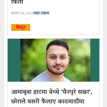
फिर्ता
श्रावण २०, २०८३
थाहा टाइम्स
बिस्तृत
आमाबुबा हाटमा बेच्थे 'चैनपुरे सखर',
छोराले यसरी फैलाए काठमाडौंमा