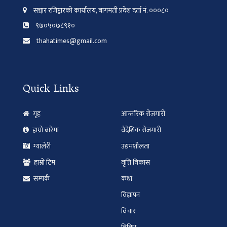
सञ्चार रजिष्ट्रारको कार्यालय, बागमती प्रदेश दर्ता नं. ०००८०
९७०५०७८९१०
thahatimes@gmail.com
Quick Links
गृह
आन्तरिक रोजगारी
हाम्रो बारेमा
वैदेशिक रोजगारी
ग्यालेरी
उद्यमशीलता
हाम्रो टिम
वृत्ति विकास
सम्पर्क
कथा
विज्ञापन
विचार