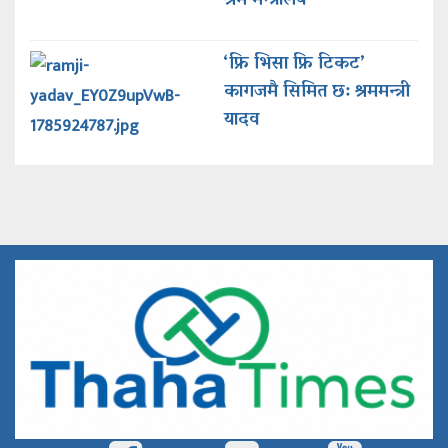
श्रम मन्त्रालय
‘फ्रि भिसा फ्रि टिकट’
कागजमै सिमित छ: श्रममन्त्री
यादव