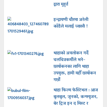
द्वारा मुहुर्त
इन्द्रायणी चौरमा अरेली
काँडैले मलाई च्वास्सै !
थाहाको अवलोकन गर्दै
चलचित्रकर्मीले भने–
छायाँकनका लागि थाहा
उपयुक्त, हामी यहीँ छायाँकन
गर्छौ
थाहा फिल्म फेस्टिभल : आज
बुलबुल, जुनको, कन्फ्युजन,
बेर ट्रिज इन द मिस्ट र