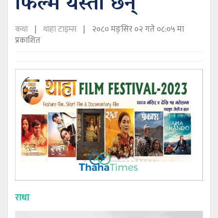
फिल्म यस्ता छन्
कथा
थाहा टाइम्स
२०८० मङ्सिर ०२ गते ०८:०५ मा
प्रकाशित
राधा