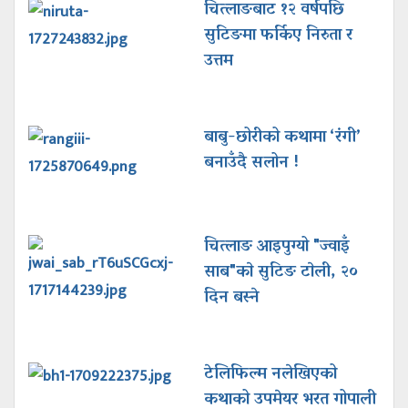
चित्लाङबाट १२ वर्षपछि
सुटिङमा फर्किए निरुता र
उत्तम
बाबु-छोरीको कथामा ‘रंगी’
बनाउँदै सलोन !
चित्लाङ आइपुग्यो "ज्वाइँ
साब"काे सुटिङ टाेली, २०
दिन बस्ने
टेलिफिल्म नलेखिएको
कथाको उपमेयर भरत गोपाली