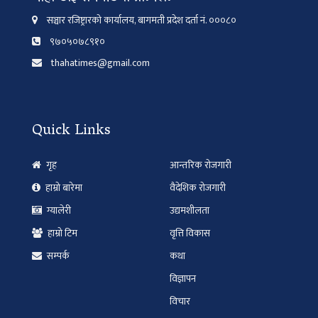
सञ्चार रजिष्ट्रारको कार्यालय, बागमती प्रदेश दर्ता नं. ०००८०
९७०५०७८९१०
thahatimes@gmail.com
Quick Links
गृह
आन्तरिक रोजगारी
हाम्रो बारेमा
वैदेशिक रोजगारी
ग्यालेरी
उद्यमशीलता
हाम्रो टिम
वृत्ति विकास
सम्पर्क
कथा
विज्ञापन
विचार