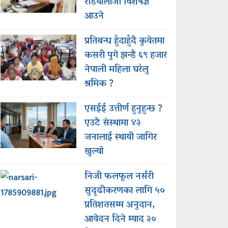
रेडियोलोजी विशेषज्ञ
आउने
प्रतिबन्ध हुँदाहुँदै कुवेतमा
कसरी पुगे झन्डै ६९ हजार
नेपाली महिला घरेलु
श्रमिक ?
एसईई उत्तीर्ण हुनुहुन्छ ?
एउटै संस्थामा ४३
जनालाई स्थायी जागिर
खुल्याे
निजी फलफूल नर्सरी
सुदृढीकरणका लागि ५०
प्रतिशतसम्म अनुदान,
आवेदन दिने म्याद ३०