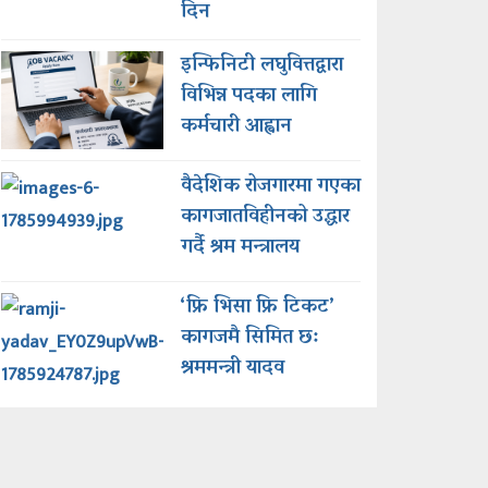
दिन
इन्फिनिटी लघुवित्तद्वारा
विभिन्न पदका लागि
कर्मचारी आह्वान
वैदेशिक रोजगारमा गएका
कागजातविहीनको उद्धार
गर्दै श्रम मन्त्रालय
‘फ्रि भिसा फ्रि टिकट’
कागजमै सिमित छ:
श्रममन्त्री यादव