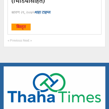
(भिडियोसहित)
श्रावण २९, २०७५
थाहा टाइम्स
बिस्तृत
« Previous
Next »