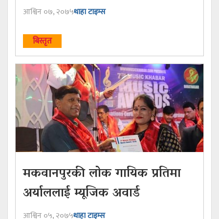
आश्विन ०७, २०७५
थाहा टाइम्स
बिस्तृत
मकवानपुरकी लोक गायिक प्रतिमा
अर्याललाई म्यूजिक अवार्ड
आश्विन ०५, २०७५
थाहा टाइम्स