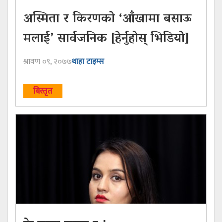
अस्मिता र किरणको ‘आँखामा बसाऊ
मलाई’ सार्वजनिक [हेर्नुहोस् भिडियो]
श्रावण ०९, २०७७
थाहा टाइम्स
बिस्तृत