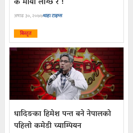
के माया लाग्छ र !
अषाढ ३०, २०७७
थाहा टाइम्स
बिस्तृत
धादिङका हिमेश पन्त बने नेपालको
पहिलो कमेडी च्याम्पियन