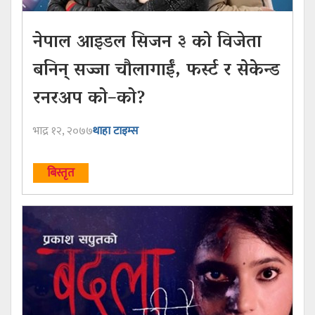
नेपाल आइडल सिजन ३ को विजेता
बनिन् सज्जा चौलागाईं, फर्स्ट र सेकेन्ड
रनरअप को–को?
भाद्र १२, २०७७
थाहा टाइम्स
बिस्तृत