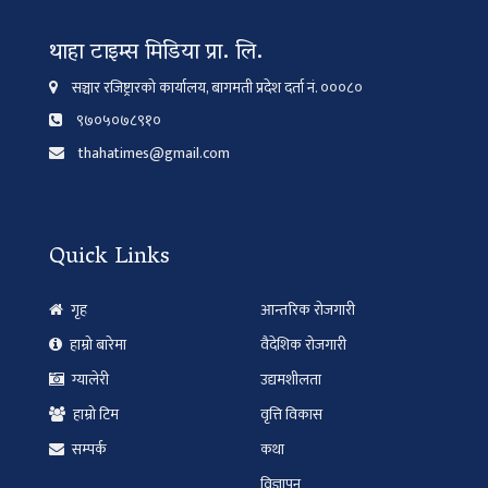
थाहा टाइम्स मिडिया प्रा. लि.
सञ्चार रजिष्ट्रारको कार्यालय, बागमती प्रदेश दर्ता नं. ०००८०
९७०५०७८९१०
thahatimes@gmail.com
Quick Links
गृह
आन्तरिक रोजगारी
हाम्रो बारेमा
वैदेशिक रोजगारी
ग्यालेरी
उद्यमशीलता
हाम्रो टिम
वृत्ति विकास
सम्पर्क
कथा
विज्ञापन