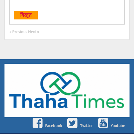
बिस्तृत
« Previous
Next »
Facebook
Twitter
Youtube