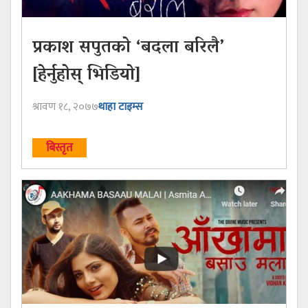
प्रकाश सपुतको ‘बदला बरिलै’
[हेर्नुहोस् भिडियो]
श्रावण १८, २०७७
थाहा टाइम्स
बिस्तृत