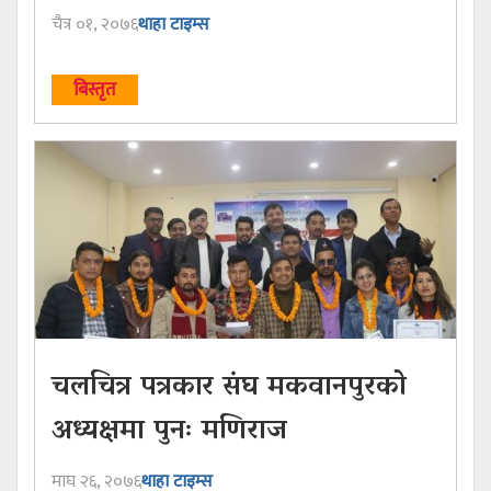
चैत्र ०१, २०७६
थाहा टाइम्स
बिस्तृत
चलचित्र पत्रकार संघ मकवानपुरको
अध्यक्षमा पुनः मणिराज
माघ २६, २०७६
थाहा टाइम्स