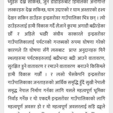
भ्युहरु देख्न सकिन्छ, जुन डाँडाहरुबाट हिमालका अनगिन्ति
लस्करहरु देख्न सकिन्छ, घाम उदाएको र घाम अस्ताएको दृश्य
देखन सकिन ठाउँहरु इन्द्रसरोवर गाउँपालिका भित्र छन् । त्यो
ठाउँहरुलाई हामी विकास गर्दै लैजाने कुरमा अगाडी बढीरहेका
छौँ र अहिले भर्खरै संघीय सरकारले इन्द्रसरोवर
गाउँपालिकालाई पर्यटनको गन्तब्यको रुपमा घोषणा गरेको
कारणले ति घोषणा सँगै त्यसबाट प्राप्त अनुदानहरु यिनै
स्थलहरुमा पर्यटकहरुलाई बढीभन्दा बढी आउने वातावरण,
सुरक्षित हुने वातावरण र रमाउने वातावरण बनाउने किसिमले
हामी विकास गर्छौँ । र त्यसो भैसकेपनि इन्द्रसरोवर
गाउँपालिकाका जनताहरुको आर्थिक समृद्धि हुँदै सुखी नेपाली
समृद्ध नेपाल निर्माण गर्नका लागि यसले महत्वपूर्ण भूमिका
निर्वाह गर्नेछ र यो एकदमै इन्द्रसरोवर गाउँपालिकाको लागि
महत्वपूर्ण अवसर हो र यो महत्वपूर्ण अवसरलाई सहि ढङ्गले