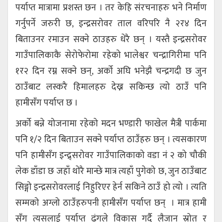
पर्याप्त मात्रामा प्रशस्त छन । तर केहि संरचनाहरु भने निर्माण
गर्नुपर्ने जरुरी छ, इन्द्रसरोवर ताल वरिपरि नै २र४ दिन
बिताउनर रमाउन सक्ने ठाउहरु धेरै छन् । यस्तै इन्द्रसरोवर
गाउँपालिकाकै सेरोफेरोमा रहेको भालेश्वर चन्द्रागिरीमा पनि
१र२ दिन रम्न सक्ने छन्, अर्को अघि भनेझै चन्द्रगदी छ जुन
ठाउँबाट लस्करै हिमालहरु देख्न सकिन्छ त्यो ठाउँ पनि
हामीसँग पर्याप्त छ ।
अर्को बन्ने योजनामा रहेको मदन भण्डारी फाखेल मैत्री पार्कमा
पनि १/२ दिन बिताउन सक्ने पर्याप्त ठाउँहरु छन् । त्यसकारण
पनि हामीसँग इन्द्र्सरोवर गाउँपालिकाको वडा नं २ को चौकी
लेक डाँडा छ जहाँ थोरै मान्छे मात्र त्यहाँ पुगेको छ, जुन ठाउँबाट
सिङ्गो इन्द्रसरोवरलाई निहुरिएर हेर्न सकिने ठाउँ हो त्यो । त्यति
सम्मको अग्लो ठाउँहरुपनी हामीसँग पर्याप्त छन् । मात्र हामी
सँग त्यसलाई पर्याप्त ढंगले विकास गर्दै लैजान स्रोत र