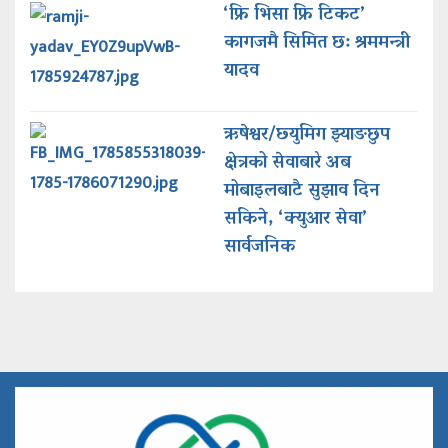
‘फ्रि भिसा फ्रि टिकट’
कागजमै सिमित छ: श्रममन्त्री
यादव
ऋषेश्वर/छ्युमिग झ्याङछुप
क्षेत्रको सेवाबारे अब
मोबाइलबाटै सुझाव दिन
सकिने, ‘क्युआर सेवा’
सार्वजनिक