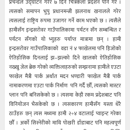
प्रचन्डले उद्घाटन गरेर ७ दिने चित्रकला प्रदर्शन पनि गरे ।
त्यसको समापन भुपु प्रधानमन्त्री झलनाथ खनालले गरेर
त्यसलाई राष्ट्रिय रुपमा उजागर गर्ने काम भएको छ । त्यसैले
हामीसँग इन्द्रसरोवर गाउँपालिकामा पर्यटन सँग सम्बन्धित र
पर्यटन सँगको यो भ्युहरु पर्याप्त मात्रामा छन् । हामी
इन्द्रसरोवर गाउँपालिकाको वडा नं ४ फाखेलमा पनि हिजोको
ऐतिहाँसिक दिनलाई झ–झल्को दिने खालको ऐतिहाँसिक
नख्खु जेल ब्रेक गरेको व्यक्तित्वहरुको सम्झनामा हामीले एउटा
फाखेल मैत्री पार्क अर्थात मदन भण्डारी फाखेल मैत्री पार्क
नामाकरणमा एउटा पार्क निर्माण पनि गर्दै छौँ, त्यसको मास्टर
प्लान पनि बनिसकेको छ । त्यसमा केही रकम प्रदेशबाट पनि
विनियोजन भैसकेको छ । त्यसकारण हामीसँग यस्ता धेरै
ठाउँहरु छन् त्यस मध्यमा हामी २÷४ वटालाई प्वाइन्ट गरेका
छौँ । अर्को सिस्नेरीको माथि पोखरी डाँडाबाट पनि महत्वपूर्ण