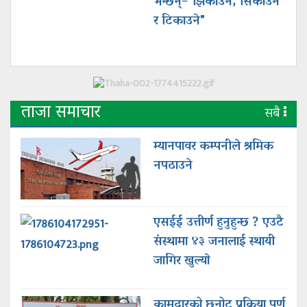
भन्छन्–"झिकाउने, सिकाउने
र टिकाउने"
ताजा समाचार
सबै
म्यानपावर कम्पनीले श्रमिक
नपठाउने
एसईई उत्तीर्ण हुनुहुन्छ ? एउटै
संस्थामा ४३ जनालाई स्थायी
जागिर खुल्याे
कामदारको छनोट प्रक्रिया पूर्ण